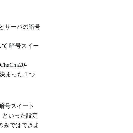
トとサーバの暗号
して
暗号スイー
Cha20-
決まった 1 つ
暗号スイート
従う」といった設定
ルのみではできま