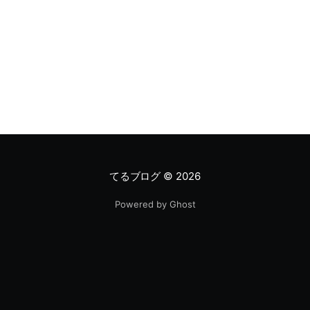
/var/lib/jetty/start.d や /usr/local/jetty/etc 等の設定を
いじったりしてみても変わってくれず、悩んでいまし
た。 色々試行錯誤して、わりと簡単な形で落ち着きまし
た。 解決 plantuml/
てるブログ
© 2026
Powered by Ghost