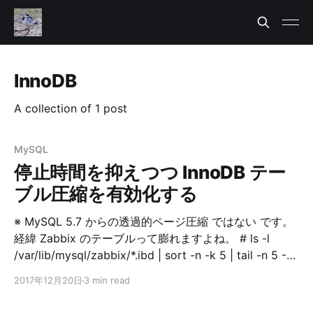
InnoDB
A collection of 1 post
MySQL
停止時間を抑えつつ InnoDB テー
ブル圧縮を有効化する
※ MySQL 5.7 からの透過的ページ圧縮 ではない です。
経緯 Zabbix のテーブルって膨れますよね。 # ls -l
/var/lib/mysql/zabbix/*.ibd | sort -n -k 5 | tail -n 5 -
rw-rw---- 1 mysql mysql 176160768 Dec 19 14:22
2017年12月20日
3 min read
/var/lib/mysql/zabbix/events.ibd -rw-rw---- 1 mysql
mysql 494927872 Dec 19 14:02 /var/lib/mysql/