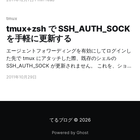
# getopts test #
PATH=/usr/local/bin:/bin:/usr/bin:/usr/local/sbin:/sbin:/
usr/sbin export PATH # # usage # _usage() { #(*1)
tmux
echo "usage:" echo "${0} -a -b HOGE [-c] [-d FOO]
tmux+zsh で SSH_AUTH_SOCK
[BAR]" exit 1 } # # getopts # while
を手軽に更新する
エージェントフォワーディングを有効にしてログインし
た先で tmux にアタッチした際、既存のシェルの
SSH_AUTH_SOCK が更新されません。 これを、ショー
トカットキーで手軽に更新する方法です。 以下を .zshrc
2011年10月29日
あたりに書いておくと、アタッチした後 Alt+s するだけ
で、SSH_AUTH_SOCK が更新されます。 if [ -n
"${TMUX}" ]; then # 既存のシェルの SSH_AUTH_SOCK
を更新 function update_ssh_auth_sock() {
NEWVAL=`tmux show-environment | grep
"^SSH_AUTH_SOCK" | cut -d"="
てるブログ
© 2026
Powered by Ghost