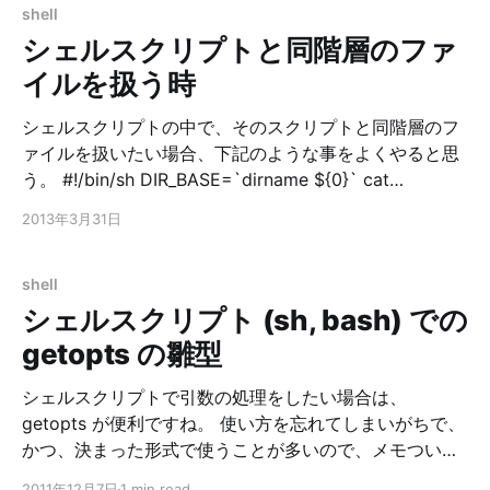
ないかと思ってやってみました。 $ tor & $
shell
proxychains bash $ curl -kLs
シェルスクリプトと同階層のファ
https://check.torproject.org/ | grep -i congratulations
イルを扱う時
[proxychains] DLL init [proxychains] DLL init
シェルスクリプトの中で、そのスクリプトと同階層のフ
ァイルを扱いたい場合、下記のような事をよくやると思
う。 #!/bin/sh DIR_BASE=`dirname ${0}` cat
${DIR_BASE}/file1 cat ${DIR_BASE}/file2 ただこのやり
2013年3月31日
方だと、./script.sh のように実行した場合、DIR_BASE
には . が入ってしまう。 ひとたびスクリプトの中でディ
レクトリ移動してしまうと、同階層にもどってこれない
shell
ので、DIR_BASE は下記のように得た方が良い。
シェルスクリプト (sh, bash) での
#!/bin/sh DIR_BASE=$(cd $(dirname ${0}); pwd)
getopts の雛型
シェルスクリプトで引数の処理をしたい場合は、
getopts が便利ですね。 使い方を忘れてしまいがちで、
かつ、決まった形式で使うことが多いので、メモついで
に雛型を作っておきます。 雛型 #!/bin/sh # # 20111207
2011年12月7日
1 min read