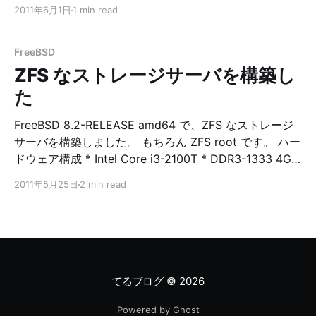
ます。 そこで、適宜削除するスクリプトを作ってみまし
2011年6月1日
1 min read
た。 手動で作成したスナップショットを消してしまわな
いように作りました。 * 一応、動作確認環境 * FreeBSD
8.2-RELEASE amd64 スクリプト snapshotrotate.sh
FreeBSD
#!/bin/sh # # 20110529 # rotate snapshots #
ZFS なストレージサーバを構築し
PATH=/sbin:/bin:/usr/sbin:/usr/bin:/usr/local/sbin:/usr/l
た
ocal/bin export PATH # # usage # if [ "${1}" = "" ]
then { echo "usage:"
FreeBSD 8.2-RELEASE amd64 で、ZFS なストレージ
サーバを構築しました。 もちろん ZFS root です。 ハー
ドウェア構成 * Intel Core i3-2100T * DDR3-1333 4GB
x 2 * DH67CL * WD2500BEVT * WD20EARS x 3 プー
2011年5月25日
2 min read
ル構成 システム用のプールです。 ルートファイルシス
テムをどこまで細かく分割するのが良いのか、しばらく
悩みました。 とりあえず、FreeBSD を sysinstall でイ
ンストールする際の、自動割り当てを参考にしました。
今後運用していく中で必要性が出てきたら、更に細かく
分割したいと思います。 現在、ディスク 1 本でプールを
てるブログ
© 2026
構成していますが、後にミラー化する予定です。 #
Powered by Ghost
gpart show -l ada0 => 34 488397101 ada0 GPT