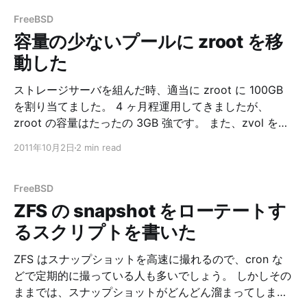
0 0 0 gpt/hdd1 ONLINE 0 0 0 gpt/hdd2 ONLINE 0
FreeBSD
容量の少ないプールに zroot を移
動した
ストレージサーバを組んだ時、適当に zroot に 100GB
を割り当てました。 4 ヶ月程運用してきましたが、
zroot の容量はたったの 3GB 強です。 また、zvol を使
えばいいものを、swap 用にパーティションを作ってい
2011年10月2日
2 min read
ました。 そこで、swap を含め、新しい SSD の 30GB
のパーティションに zroot を移行することにしました。
zfs send、zfs receive を使うことで、容量の小さいプー
FreeBSD
ルにファイルシステムをコピーできます。 もちろん、移
ZFS の snapshot をローテートす
行前の "使用容量" が、移行先のプール容量より小さい必
るスクリプトを書いた
要があります。 また、 * なるべく停止せずに移行したい
* プール名・構成デバイス名を保ったまま移行したい (無
ZFS はスナップショットを高速に撮れるので、cron な
駄なこだわり) ということで、別の FreeBSD マシンを用
どで定期的に撮っている人も多いでしょう。 しかしその
意し、ssh
ままでは、スナップショットがどんどん溜まってしまい