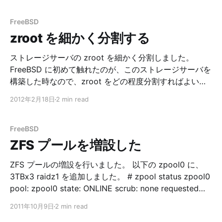
してスッキリしたいと思っていました。 早速
Partitioning の項目で ZFS を選択してインストールした
FreeBSD
はいいものの、パーティションと ZFS の切り方は下記の
zroot を細かく分割する
ようになっていました。 # gpart show -l => 34
209715133 vtbd0 GPT (100G) 34 1024 1 gptboot0
ストレージサーバの zroot を細かく分割しました。
(512K) 1058 4194304 2 swap0 (2.0G) 4195362
FreeBSD に初めて触れたのが、このストレージサーバを
構築した時なので、zroot をどの程度分割すればよいの
205519805 3 zfs0
か悩み、結局 sysinstall でのインストール時の自動割り
2012年2月18日
2 min read
当てを参考に分割していました。 (/tmp, /usr, /var の
み…。) 9 ヶ月程 FreeBSD を使ってきて、どこを分割す
ると良さそうか、分割すると何が良いのか分かってきた
FreeBSD
ので、この機会に分割します。 * 環境 * FreeBSD 9.0-
ZFS プールを増設した
RELEASE amd64 プール構成 前後のファイルシステム
構成の比較です。 各ファイルシステムに適切な属性を設
ZFS プールの増設を行いました。 以下の zpool0 に、
定します。 いままで zroot zroot/tmp setuid=off
3TBx3 raidz1 を追加しました。 # zpool status zpool0
zroot/usr zroot/var 分割後 zroot zroot/tmp
pool: zpool0 state: ONLINE scrub: none requested
setuid=off z
config: NAME STATE READ WRITE CKSUM zpool0
2011年10月9日
2 min read
ONLINE 0 0 0 raidz1 ONLINE 0 0 0 gpt/hdd0 ONLINE