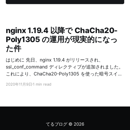
nginx 1.19.4 以降で ChaCha20-
Poly1305 の運用が現実的になっ
た件
はじめに 先日、nginx 1.19.4 がリリースされ、
ssl_conf_command ディレクティブが追加されました。
これにより、ChaCha20-Poly1305 を使った暗号スイー
トの運用が現実的になりました。 ChaCha20-Poly1305
2020年11月9日
1 min read
の概要 RFC 7905 (2016/06) より、TLS における
ChaCha20-Poly1305 の利用が標準化され、様々なライ
ブラリで利用可能になっています。 OpenSSL だと 1.1.0
以降で利用可能です。 ChaCha20-Poly1305 は、ストリ
ーム暗号である ChaCha20 とメッセージ認証符号であ
る Poly1305 を組み合わせた、認証付き暗号です。
てるブログ
© 2026
ChaCha20-Poly1305 はソフトウェア処理に向いた、簡