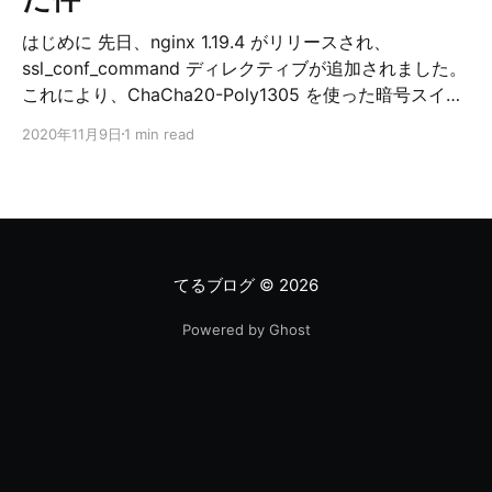
はじめに 先日、nginx 1.19.4 がリリースされ、
ssl_conf_command ディレクティブが追加されました。
これにより、ChaCha20-Poly1305 を使った暗号スイー
トの運用が現実的になりました。 ChaCha20-Poly1305
2020年11月9日
1 min read
の概要 RFC 7905 (2016/06) より、TLS における
ChaCha20-Poly1305 の利用が標準化され、様々なライ
ブラリで利用可能になっています。 OpenSSL だと 1.1.0
以降で利用可能です。 ChaCha20-Poly1305 は、ストリ
ーム暗号である ChaCha20 とメッセージ認証符号であ
る Poly1305 を組み合わせた、認証付き暗号です。
てるブログ
© 2026
ChaCha20-Poly1305 はソフトウェア処理に向いた、簡
潔なアルゴリズムです。 AES はハードウェア処理
Powered by Ghost
(AES-NI) が利用できる環境ではとても高速ですが、ソフ
トウェア処理においては ChaCha20-Poly1305 の方が