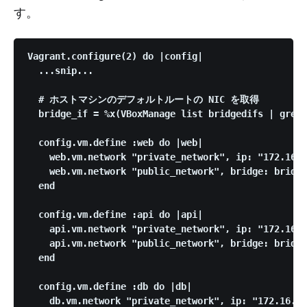
す。
Vagrant.configure(2) do |config|

  ...snip...

  # ホストマシンのデフォルトルートの NIC を取得

  bridge_if = %x(VBoxManage list bridgedifs | grep 
  config.vm.define :web do |web|

    web.vm.network "private_network", ip: "172.16.0
    web.vm.network "public_network", bridge: bridge
  end

  config.vm.define :api do |api|

    api.vm.network "private_network", ip: "172.16.0
    api.vm.network "public_network", bridge: bridge
  end

  config.vm.define :db do |db|

    db.vm.network "private_network", ip: "172.16.0.