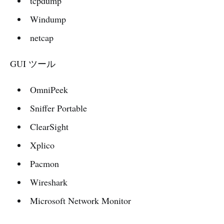
tcpdump
Windump
netcap
GUI ツール
OmniPeek
Sniffer Portable
ClearSight
Xplico
Pacmon
Wireshark
Microsoft Network Monitor