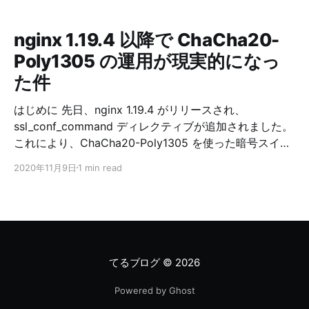
nginx 1.19.4 以降で ChaCha20-
Poly1305 の運用が現実的になっ
た件
はじめに 先日、nginx 1.19.4 がリリースされ、
ssl_conf_command ディレクティブが追加されました。
これにより、ChaCha20-Poly1305 を使った暗号スイー
トの運用が現実的になりました。 ChaCha20-Poly1305
2020年11月9日
1 min read
の概要 RFC 7905 (2016/06) より、TLS における
ChaCha20-Poly1305 の利用が標準化され、様々なライ
ブラリで利用可能になっています。 OpenSSL だと 1.1.0
以降で利用可能です。 ChaCha20-Poly1305 は、ストリ
ーム暗号である ChaCha20 とメッセージ認証符号であ
る Poly1305 を組み合わせた、認証付き暗号です。
てるブログ
© 2026
ChaCha20-Poly1305 はソフトウェア処理に向いた、簡
潔なアルゴリズムです。 AES はハードウェア処理
Powered by Ghost
(AES-NI) が利用できる環境ではとても高速ですが、ソフ