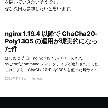
を開いていきたいそうです。
ぜひ次回も参加したいと思います。
nginx 1.19.4 以降で ChaCha20-
Poly1305 の運用が現実的になっ
た件
はじめに 先日、nginx 1.19.4 がリリースされ、
ssl_conf_command ディレクティブが追加されました。
これにより、ChaCha20-Poly1305 を使った暗号スイー
トの運用が現実的になりました。 ChaCha20-Poly1305
2020年11月9日
1 min read
の概要 RFC 7905 (2016/06) より、TLS における
ChaCha20-Poly1305 の利用が標準化され、様々なライ
ブラリで利用可能になっています。 OpenSSL だと 1.1.0
以降で利用可能です。 ChaCha20-Poly1305 は、ストリ
ーム暗号である ChaCha20 とメッセージ認証符号であ