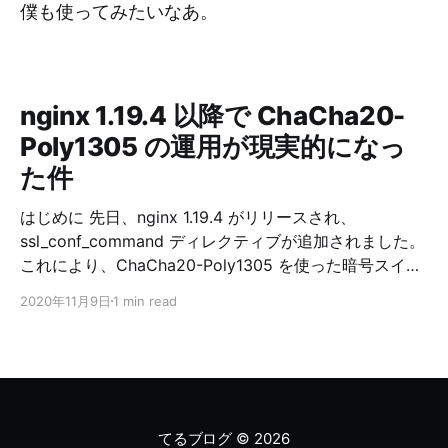
僕も使ってみたいなあ。
nginx 1.19.4 以降で ChaCha20-
Poly1305 の運用が現実的になっ
た件
はじめに 先日、nginx 1.19.4 がリリースされ、
ssl_conf_command ディレクティブが追加されました。
これにより、ChaCha20-Poly1305 を使った暗号スイー
トの運用が現実的になりました。 ChaCha20-Poly1305
2020年11月9日
1 min read
の概要 RFC 7905 (2016/06) より、TLS における
ChaCha20-Poly1305 の利用が標準化され、様々なライ
ブラリで利用可能になっています。 OpenSSL だと 1.1.0
以降で利用可能です。 ChaCha20-Poly1305 は、ストリ
ーム暗号である ChaCha20 とメッセージ認証符号であ
る Poly1305 を組み合わせた、認証付き暗号です。
てるブログ
© 2026