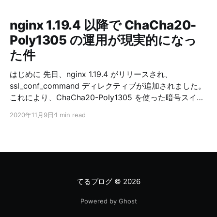
nginx 1.19.4 以降で ChaCha20-
Poly1305 の運用が現実的になっ
た件
はじめに 先日、nginx 1.19.4 がリリースされ、
ssl_conf_command ディレクティブが追加されました。
これにより、ChaCha20-Poly1305 を使った暗号スイー
トの運用が現実的になりました。 ChaCha20-Poly1305
2020年11月9日
1 min read
の概要 RFC 7905 (2016/06) より、TLS における
ChaCha20-Poly1305 の利用が標準化され、様々なライ
ブラリで利用可能になっています。 OpenSSL だと 1.1.0
以降で利用可能です。 ChaCha20-Poly1305 は、ストリ
ーム暗号である ChaCha20 とメッセージ認証符号であ
る Poly1305 を組み合わせた、認証付き暗号です。
てるブログ
© 2026
ChaCha20-Poly1305 はソフトウェア処理に向いた、簡
潔なアルゴリズムです。 AES はハードウェア処理
Powered by Ghost
(AES-NI) が利用できる環境ではとても高速ですが、ソフ