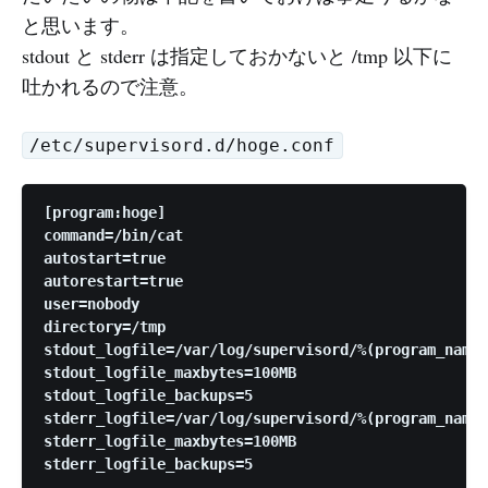
と思います。
stdout と stderr は指定しておかないと /tmp 以下に
吐かれるので注意。
/etc/supervisord.d/hoge.conf
[program:hoge]

command=/bin/cat

autostart=true

autorestart=true

user=nobody

directory=/tmp

stdout_logfile=/var/log/supervisord/%(program_name)
stdout_logfile_maxbytes=100MB

stdout_logfile_backups=5

stderr_logfile=/var/log/supervisord/%(program_name)
stderr_logfile_maxbytes=100MB
