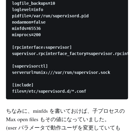
logfile_backups=10

loglevel=info

pidfile=/var/run/supervisord.pid

nodaemon=false

minfds=65536

minprocs=200

[rpcinterface:supervisor]

supervisor.rpcinterface_factory=supervisor.rpcinter
[supervisorctl]

serverurl=unix:///var/run/supervisor.sock

[include]

ちなみに、minfds を書いておけば、子プロセスの
Max open files もその値になっていました。
(user パラメータで動作ユーザを変更していても