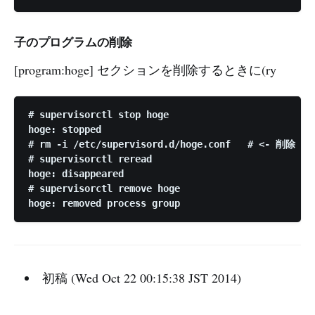
子のプログラムの削除
[program:hoge] セクションを削除するときに(ry
# supervisorctl stop hoge

hoge: stopped

# rm -i /etc/supervisord.d/hoge.conf   # <- 削除

# supervisorctl reread

hoge: disappeared

# supervisorctl remove hoge

初稿 (Wed Oct 22 00:15:38 JST 2014)