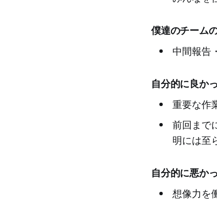
僕達のチーム
中間報告
自分的に良か
重要な作
前回まで
明には至
自分的に悪か
想像力を