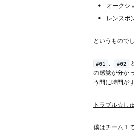
オークシ
レンスポ
というもので
、
#01
#02
の感覚が分か
う間に時間が
トラブル☆しゅーた
僕はチーム 1 