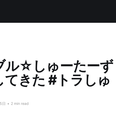
ル☆しゅーたーず 0
してきた #トラしゅ
月5日
•
2 min read